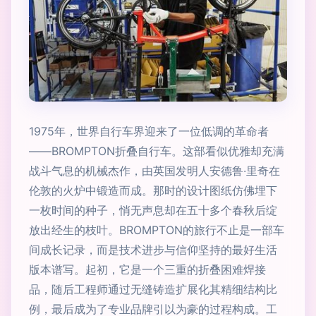
1975年，世界自行车界迎来了一位低调的革命者
——BROMPTON折叠自行车。这部看似优雅却充满
战斗气息的机械杰作，由英国发明人安德鲁·里奇在
伦敦的火炉中锻造而成。那时的设计图纸仿佛埋下
一枚时间的种子，悄无声息却在五十多个春秋后绽
放出经生的枝叶。BROMPTON的旅行不止是一部车
间成长记录，而是技术进步与信仰坚持的最好生活
版本谱写。起初，它是一个三重的折叠困难焊接
品，随后工程师通过无缝铸造扩展化其精细结构比
例，最后成为了专业品牌引以为豪的过程构成。工